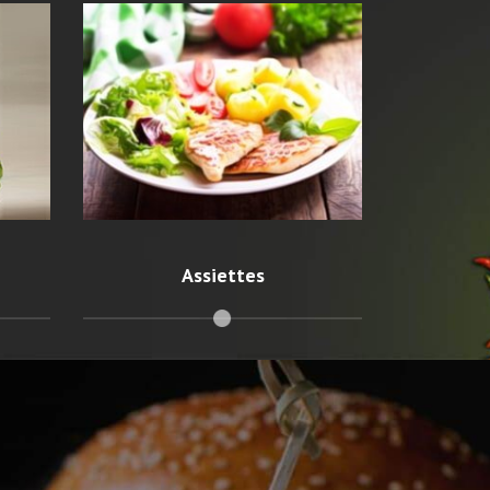
Assiettes
Des aliments nourrissants et
la
s.
appétissants.
Assiettes