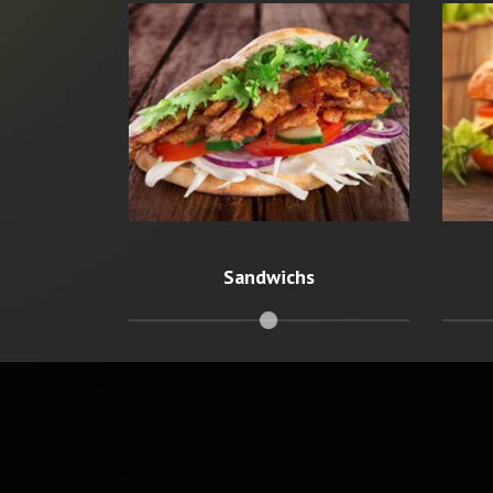
Sandwichs
Le
Avec des ingrédients variés
et frais.
Sandwichs