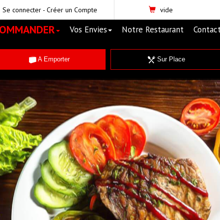
Se connecter
-
Créer un Compte
vide
COMMANDER
Vos Envies
Notre Restaurant
Contac
A Emporter
Sur Place