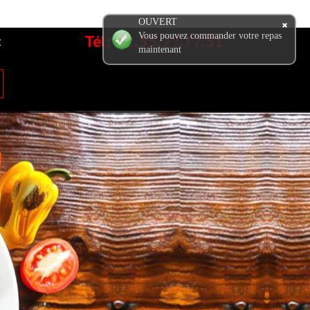
OUVERT
Tél:
02.35.27.77.51
Vous pouvez commander votre repas
t
maintenant