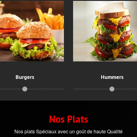
Hummers
Burgers
s garnitures et les saveurs
Le goût et la texture de 
viande raviront vos papille
de nos burgers font qu'ils
sont succulents ! .
Burgers
Hummers
Nos Plats
Nos plats Spéciaux avec un goût de haute Qualité