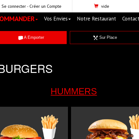
Se connecter
-
Créer un Compte
vide
COMMANDER
Vos Envies
Notre Restaurant
Contac
A Emporter
Sur Place
BURGERS
HUMMERS