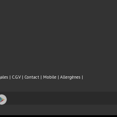
ales
|
C.G.V
|
Contact
|
Mobile
|
Allergènes
|