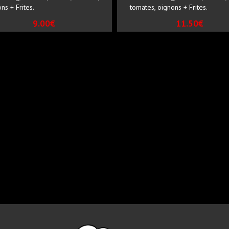
ns + Frites.
tomates, oignons + Frites.
9.00€
11.50€