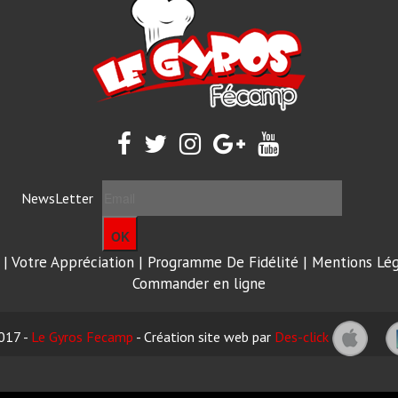
NewsLetter
OK
|
Votre Appréciation
|
Programme De Fidélité
|
Mentions Lég
Commander en ligne
017 -
Le Gyros Fecamp
- Création site web par
Des-click