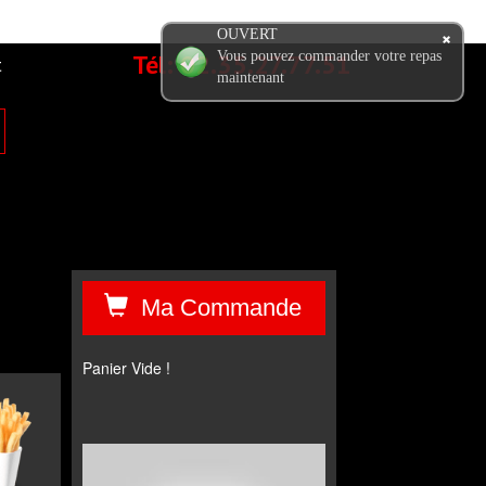
OUVERT
Tél:
02.35.27.77.51
Vous pouvez commander votre repas
t
maintenant
Ma Commande
Panier Vide !