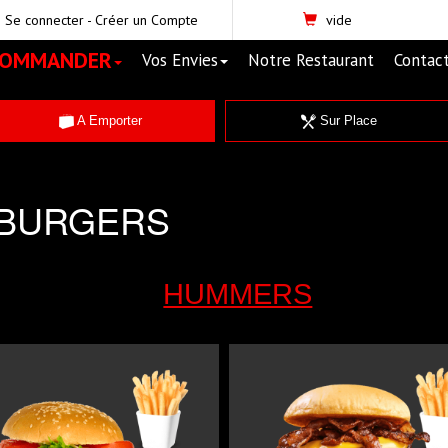
Se connecter
-
Créer un Compte
vide
COMMANDER
Vos Envies
Notre Restaurant
Contac
A Emporter
Sur Place
BURGERS
HUMMERS