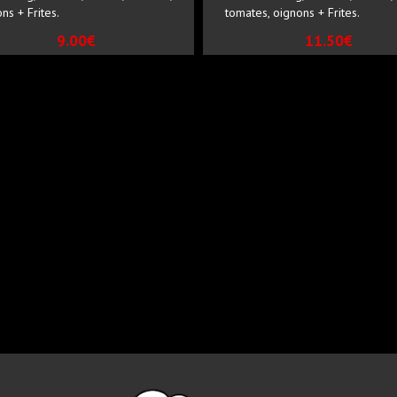
ns + Frites.
tomates, oignons + Frites.
9.00€
11.50€