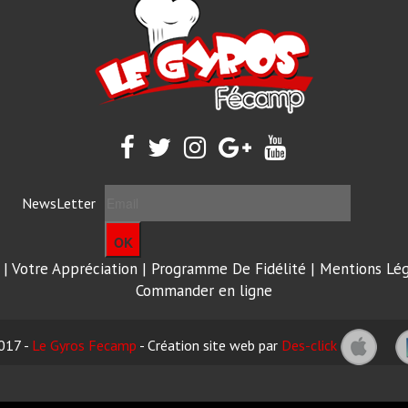
NewsLetter
OK
|
Votre Appréciation
|
Programme De Fidélité
|
Mentions Lég
Commander en ligne
017 -
Le Gyros Fecamp
- Création site web par
Des-click