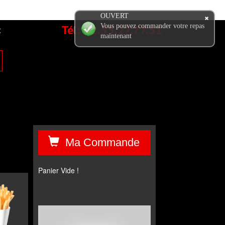
OUVERT
Tél:
02.35.27.77.51
Vous pouvez commander votre repas
t
maintenant
Ma Commande
Panier Vide !