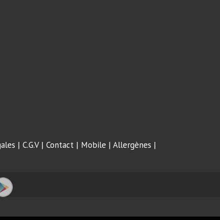
ales
|
C.G.V
|
Contact
|
Mobile
|
Allergènes
|